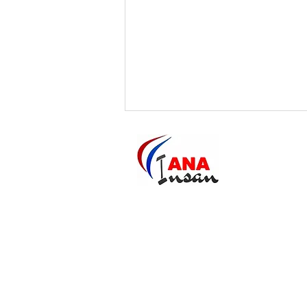
S
Naam:
Activiteiten 2026
Stichting Ana Insan
Email:
anainsannederland@gmail.com
Telefoonnummer: