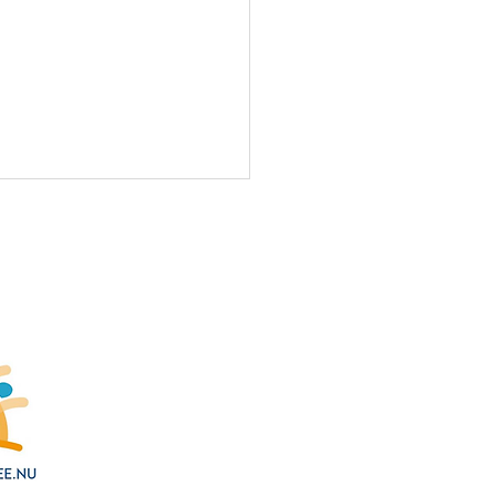
N
en koken & eten