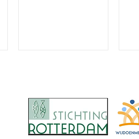
TICHTING ANA INSA
Onze donateurs:
Sam
Eindejaarsactiviteiten 2025