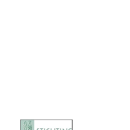
Telefoonnummer:
0637409204
Bezoekadres / postadres :
Norbertijnenborch 11
5241 KH Rosmalen
KvK-nummer:
69539723
IBAN: ​
NL02 INGB
0007 9351 66
RSIN:
8579.106.81
STICHTING ANA INSAN
Onze donateurs: